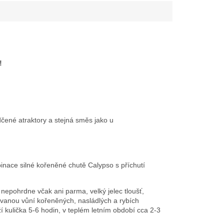
!
dčené atraktory a stejná směs jako u
inace silné kořeněné chutě Calypso s příchutí
 nepohrdne včak ani parma, velký jelec tloušť,
ovanou vůní kořeněných, nasládlých a rybích
ží kulička 5-6 hodin, v teplém letním období cca 2-3