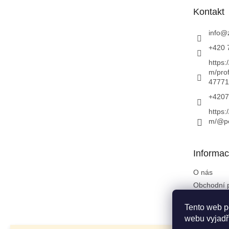
t
Kontakt
í
info
@
+420 
https:
m/pro
47771
+4207
https:
m/@pe
Informac
O nás
Obchodní 
Podmínky 
Tento web p
údajů
webu vyjadřu