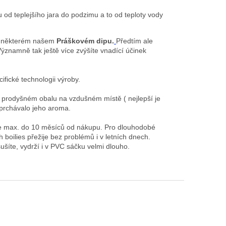
 od teplejšího jara do podzimu a to od teploty vody
t v některém našem
Práškovém dipu.
Předtím ale
 Významně tak ještě více zvýšíte vnadící účinek
fické technologii výroby.
 v prodyšném obalu na vzdušném místě ( nejlepší je
yprchávalo jeho aroma.
te max. do 10 měsíců od nákupu. Pro dlouhodobé
boilies přežije bez problémů i v letních dnech.
šíte, vydrží i v PVC sáčku velmi dlouho.