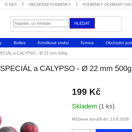
O NÁS
OBCHODNÍ PODMÍNKY
PODMÍNKY OCHRANY OSO
HLEDAT
y
Boilies
Krmítkové směsi
Krmiva
Obchodní po
 SPECIÁL a CALYPSO - Ø 22 mm 500g
PR SPECIÁL a CALYPSO - Ø 22 mm 500g
199 Kč
Měrná
Skladem
(1 ks)
cena:
Můžeme doručit do:
13.8.2026