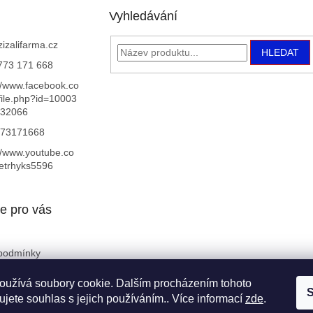
Vyhledávání
zizalifarma.cz
HLEDAT
773 171 668
//www.facebook.co
file.php?id=10003
32066
73171668
//www.youtube.co
trhyks5596
e pro vás
podmínky
ochrany osobních
oužívá soubory cookie. Dalším procházením tohoto
S
jete souhlas s jejich používáním.. Více informací
zde
.