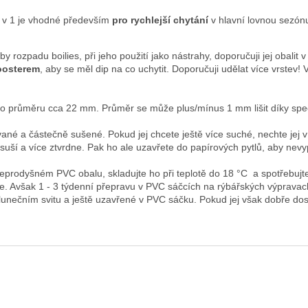
3 v 1 je vhodné především
pro rychlejší chytání
v hlavní lovnou sezónu
y rozpadu boilies, při jeho použití jako nástrahy, doporučuji jej obali
oosterem
, aby se měl dip na co uchytit. Doporučuji udělat více vrstev!
o průměru cca 22 mm. Průměr se může plus/mínus 1 mm lišit díky speci
vané a částečně sušené. Pokud jej chcete ještě více suché, nechte jej
suší a více ztvrdne. Pak ho ale uzavřete do papírových pytlů, aby nev
eprodyšném PVC obalu, skladujte ho při teplotě do 18 °C a spotřebuj
te. Avšak 1 - 3 týdenní přepravu v PVC sáčcích na rýbářských výpravach 
lunečním svitu a ještě uzavřené v PVC sáčku. Pokud jej však dobře dosu