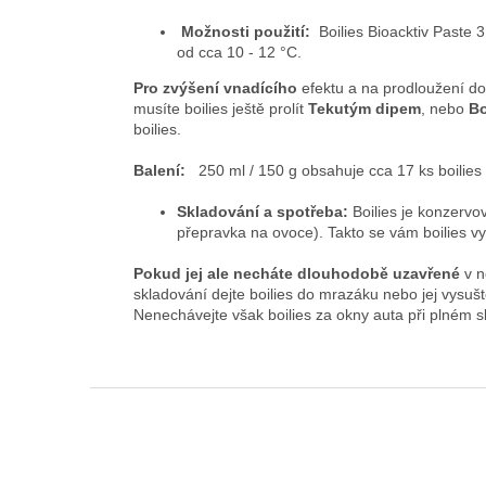
Možnosti použití:
Boilies Bioacktiv Paste 
od cca 10 - 12 °C.
Pro zvýšení vnadícího
efektu a na prodloužení dob
musíte boilies ještě prolít
Tekutým dipem
, nebo
B
boilies.
Balení:
250 ml / 150 g obsahuje cca 17 ks boilies 
Skladování a spotřeba:
Boilies je konzervo
přepravka na ovoce). Takto se vám boilies vy
Pokud jej ale necháte dlouhodobě uzavřené
v n
skladování dejte boilies do mrazáku nebo jej vysuš
Nenechávejte však boilies za okny auta při plném s
Z
á
p
a