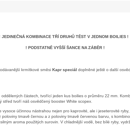
! JEDINEČNÁ KOMBINACE TŘÍ DRUHŮ TĚST V JEDNOM BOILIES !
! PODSTATNĚ VYŠŠÍ ŠANCE NA ZÁBĚR !
rodávanější krmítkové směsi
Kapr speciál
doplněné ještě o další osvě
 oddělených částech, tvořící jeden kus boilies o průměru 22 mm. Komb
ý střed tvoří náš osvědčený booster White scopex.
e vysoce účinnou nástrahou nejen pro kaprovité, ale i jeseterovité ryby,
z poloviny tmavě černou a z poloviny tmavě červenou barvu, s kombin
e silným aroma použitých surovin. V chladnější vodě, bez bílé ryby, vydr