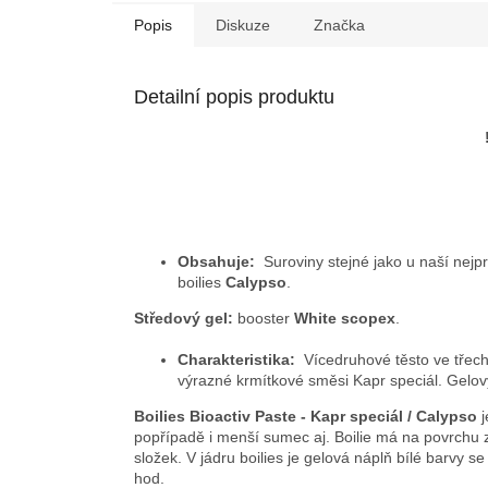
Popis
Diskuze
Značka
Detailní popis produktu
Obsahuje:
Suroviny stejné jako u naší nejp
boilies
Calypso
.
Středový gel:
booster
White scopex
.
Charakteristika:
Vícedruhové těsto ve třech
výrazné krmítkové směsi Kapr speciál. Gelov
Boilies Bioactiv Paste - Kapr speciál / Calypso
j
popřípadě i menší sumec aj. Boilie má na povrchu 
složek. V jádru boilies je gelová náplň bílé barvy s
hod.