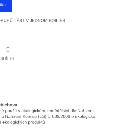
íku
DRUHŮ TĚST V JEDNOM BOILIES
SDÍLET
chlebova
é použít v ekologickém zemědělství dle Nařízení
 a Nařízení Komise (ES) č. 889/2008 o ekologické
í ekologických produktů