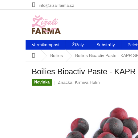
Přejít
info@zizalifarma.cz
na
obsah
Vermikompost
Žížaly
Substráty
Pelet
Domů
Boilies
Boilies Bioactiv Paste - KAPR
Boilies Bioactiv Paste - KA
Značka:
Krmiva Hulín
Novinka