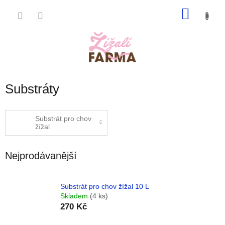
Přejít
NÁKU
na
obsah
KOŠÍK
Substráty
Substrát pro chov
žížal
Nejprodávanější
Substrát pro chov žížal 10 L
Skladem
(4 ks)
270 Kč