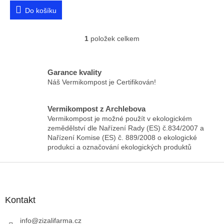
Do košíku
1
položek celkem
O
v
l
á
Garance kvality
d
Náš Vermikompost je Certifikován!
a
c
í
Vermikompost z Archlebova
p
Vermikompost je možné použít v ekologickém
r
zemědělství dle Nařízení Rady (ES) č.834/2007 a
v
Nařízení Komise (ES) č. 889/2008 o ekologické
k
produkci a označování ekologických produktů
y
v
Z
ý
á
p
p
i
a
Kontakt
s
t
u
í
info
@
zizalifarma.cz