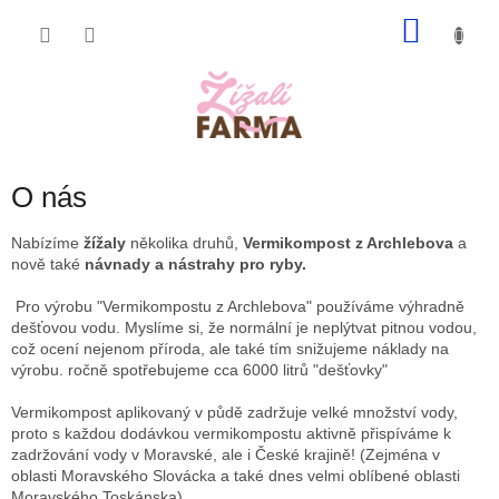
Přejít
NÁKU
na
obsah
KOŠÍK
O nás
Nabízíme
žížaly
několika druhů,
Vermikompost z Archlebova
a
nově také
návnady a nástrahy pro ryby.
Pro výrobu "Vermikompostu z Archlebova" používáme výhradně
dešťovou vodu. Myslíme si, že normální je neplýtvat pitnou vodou,
což ocení nejenom příroda, ale také tím snižujeme náklady na
výrobu. ročně spotřebujeme cca 6000 litrů "dešťovky"
Vermikompost aplikovaný v půdě zadržuje velké množství vody,
proto s každou dodávkou vermikompostu aktivně přispíváme k
zadržování vody v Moravské, ale i České krajině! (Zejména v
oblasti Moravského Slovácka a také dnes velmi oblíbené oblasti
Moravského Toskánska)