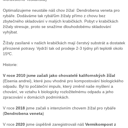
Optimalizujeme neustále náš chov žížal Dendrobena veneta pro
rybáře. Dodáváme tak rybářům žížaly přímo z chovu bez
zbytečného skladování v malých krabičkách. Pobyt v krabičkách
žížaly stresuje, proto se snažíme dlouhodobému skladování
vyhýbat.
Žížaly zasílané v našich krabičkách mají čerstvý substrát a dostatek
přirozené potravy. Vydrží tak od prodeje 2-3 týdny při teplotě okolo
15ºC.
Historie:
V roce 2010 jsme začali jako chovatelé kalifornských žížal
(Eisenia andrei), které jsou vhodné pro kompostování biologického
odpadu. Byl to počáteční impuls, který změnil naše myšlení a
chování, ve vztahu k biologicky rozložitelnému odpadu a jeho
zpracování v domácích podmínkách.
V roce
2018
jsme začali s intenzivním chovem žížal pro rybáře
(
Dendrobena veneta
)
V roce
2020
jsme úspěšně zaregistrovali náš
Vermikompost z