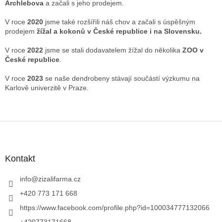
Archlebova
a začali s jeho prodejem.
V roce
2020
jsme také rozšířili náš chov a začali s úspěšným
prodejem
žížal a kokonů v České republice i na Slovensku.
V roce
2022
jsme se stali dodavatelem žížal do několika
ZOO v
České republice
.
V roce
2023
se naše dendrobeny stávají součástí výzkumu na
Karlově univerzitě v Praze.
Z
á
p
a
Kontakt
t
í
info
@
zizalifarma.cz
+420 773 171 668
https://www.facebook.com/profile.php?id=100034777132066
+420773171668