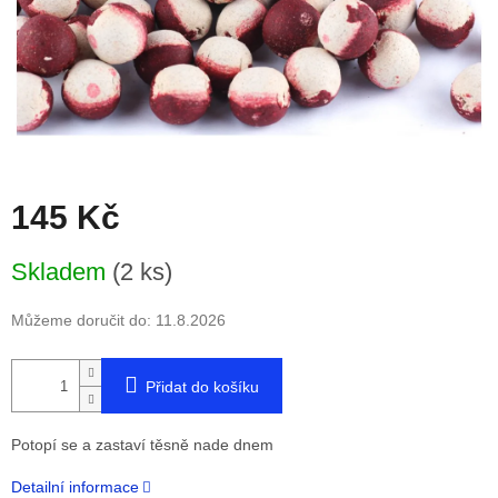
145 Kč
Měrná
Skladem
(2 ks)
cena:
Můžeme doručit do:
11.8.2026
Přidat do košíku
Potopí se a zastaví těsně nade dnem
Detailní informace