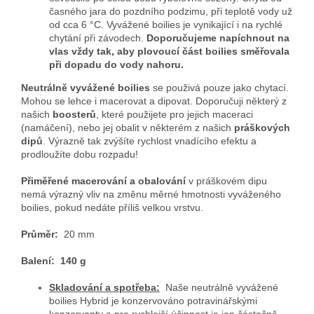
časného jara do pozdního podzimu, při teplotě vody už
od cca 6 °C. Vyvážené boilies je vynikající i na rychlé
chytání při závodech.
Doporučujeme napíchnout na
vlas vždy tak, aby plovoucí část boilies směřovala
při dopadu do vody nahoru.
Neutrálně vyvážené boilies
se použivá pouze jako chytací.
Mohou se lehce i macerovat a dipovat. Doporučuji některý z
našich
boosterů
, které použijete pro jejich maceraci
(namáčení), nebo jej obalit v některém z našich
práškových
dipů
. Výrazně tak zvýšíte rychlost vnadícího efektu a
prodloužíte dobu rozpadu!
Přiměřené macerování a obalování
v práškovém dipu
nemá výrazný vliv na změnu měrné hmotnosti vyváženého
boilies, pokud nedáte příliš velkou vrstvu.
Průměr:
20 mm
Balení:
140 g
Skladování a spotřeba:
Naše neutrálně vyvážené
boilies Hybrid je konzervováno potravinářskými