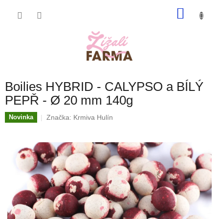
Přejít
NÁKU
na
obsah
KOŠÍK
Boilies HYBRID - CALYPSO a BÍLÝ
PEPŘ - Ø 20 mm 140g
Značka:
Krmiva Hulín
Novinka