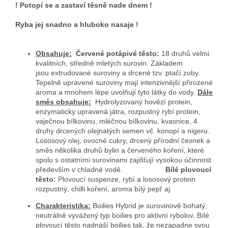
! Potopí se a zastaví těsně nade dnem !
Ryba jej snadno a hluboko nasaje !
Obsahuje:
Červené potápivé těsto:
18 druhů velmi
kvalitních, středně mletých surovin. Základem
jsou extrudované suroviny a drcené tzv. ptačí zoby.
Tepelně upravené suroviny mají intenzivnější přirozené
aroma a mnohem lépe uvolňují tyto látky do vody.
Dále
směs obsahuje:
Hydrolyzovaný hovězí protein,
enzymaticky upravená játra, rozpustný rybí protein,
vaječnou bílkovinu, mléčnou bílkovinu, kvasnice, 4
druhy drcených olejnatých semen vč. konopí a nigeru.
Lososový olej, ovocné cukry, drcený přírodní česnek a
směs několika druhů bylin a červeného koření, které
spolu s ostatními surovinami zajišťují vysokou účinnost
především v chladné vodě.
Bílé plovoucí
těsto:
Plovoucí suspenze, rybí a lososový protein
rozpustný, chilli koření, aroma bílý pepř aj.
Charakteristika:
Boilies Hybrid je surovinově bohatý,
neutrálně vyvážený typ boilies pro aktivní rybolov. Bílé
plovoucí těsto nadnáší boilies tak, že nezapadne svou