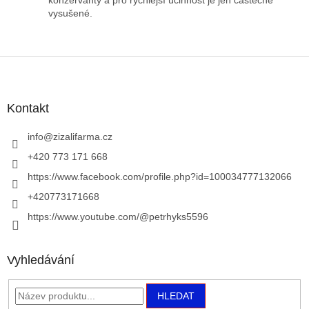
konzervanty a pro rychlejší účinnost je jen částečně
vysušené.
Z
á
p
a
Kontakt
t
í
info
@
zizalifarma.cz
+420 773 171 668
https://www.facebook.com/profile.php?id=100034777132066
+420773171668
https://www.youtube.com/@petrhyks5596
Vyhledávání
HLEDAT