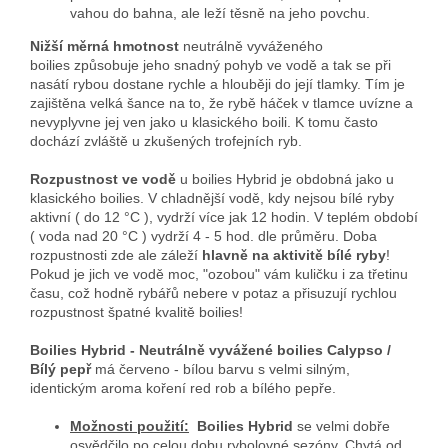
vahou do bahna, ale leží těsně na jeho povchu.
Nižší měrná hmotnost
neutrálně vyváženého
boilies způsobuje jeho snadný pohyb ve vodě a tak se při
nasátí rybou dostane rychle a hlouběji do její tlamky. Tím je
zajištěna velká šance na to, že rybě háček v tlamce uvízne a
nevyplyvne jej ven jako u klasického boili. K tomu často
dochází zvláště u zkušených trofejních ryb.
Rozpustnost ve vodě
u boilies Hybrid je obdobná jako u
klasického boilies. V chladnější vodě, kdy nejsou bílé ryby
aktivní ( do 12 °C ), vydrží více jak 12 hodin. V teplém období
( voda nad 20 °C ) vydrží 4 - 5 hod. dle průměru. Doba
rozpustnosti zde ale záleží
hlavně na aktivitě bílé ryby
!
Pokud je jich ve vodě moc, "ozobou" vám kuličku i za třetinu
času, což hodně rybářů nebere v potaz a přisuzují rychlou
rozpustnost špatné kvalitě boilies!
Boilies Hybrid - Neutrálně vyvážené boilies Calypso /
Bílý pepř
má červeno - bílou barvu s velmi silným,
identickým aroma koření red rob a bílého pepře.
Možnosti použití:
Boilies Hybrid
se velmi dobře
osvědčilo po celou dobu rybolovné sezóny. Chytá od