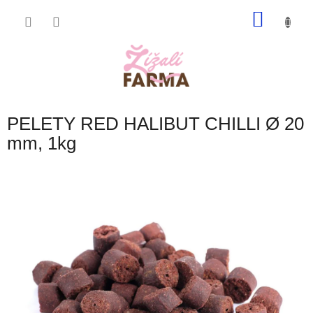
Přejít
NÁKU
na
obsah
KOŠÍK
PELETY RED HALIBUT CHILLI Ø 20
mm, 1kg