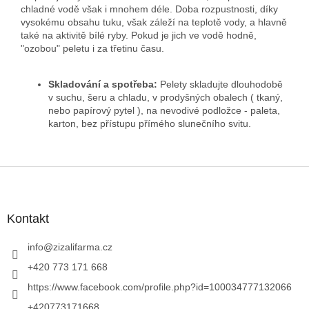
chladné vodě však i mnohem déle. Doba rozpustnosti, díky
vysokému obsahu tuku, však záleží na teplotě vody, a hlavně
také na aktivitě bílé ryby. Pokud je jich ve vodě hodně,
"ozobou" peletu i za třetinu času.
Skladování a spotřeba:
Pelety skladujte dlouhodobě
v suchu, šeru a chladu, v prodyšných obalech ( tkaný,
nebo papírový pytel ), na nevodivé podložce - paleta,
karton, bez přístupu přímého slunečního svitu.
Z
á
p
a
Kontakt
t
í
info
@
zizalifarma.cz
+420 773 171 668
https://www.facebook.com/profile.php?id=100034777132066
+420773171668