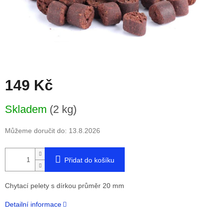
149 Kč
Měrná
Skladem
(2 kg)
cena:
Můžeme doručit do:
13.8.2026
Přidat do košíku
Chytací pelety s dírkou průměr 20 mm
Detailní informace