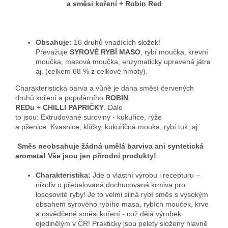
a směsi koření + Robin Red
Obsahuje:
16 druhů vnadících složek!
Převažuje
SYROVÉ RYBÍ MASO
, rybí moučka, krevní
moučka, masová moučka, enzymaticky upravená játra
aj. (celkem 68 % z celkové hmoty).
Charakteristická barva a vůně je dána směsí červených
druhů koření a populárního
ROBIN
REDu
+
CHILLI PAPRIČKY
. Dále
to jsou: Extrudované suroviny - kukuřice, rýže
a pšenice. Kvasnice, klíčky, kukuřičná mouka, rybí tuk, aj.
Směs neobsahuje žádná umělá barviva ani syntetická
aromata! Vše jsou jen přírodní produkty!
Charakteristika:
Jde o vlastní výrobu i recepturu –
nikoliv o přebalovaná,dochucovaná krmiva pro
lososovité ryby! Je to velmi silná rybí směs s vysokým
obsahem syrového rybího masa, rybích mouček, krve
a
osvědčené směsi koření
- což dělá výrobek
ojedinělým v ČR! Prakticky jsou pelety složeny hlavně