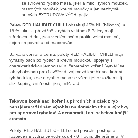
ze syrového rybího masa, jiker a mlíčí, rybích mouček,
masových mouček, krevní moučky a jen nezbytně
nutných
EXTRUDOVANÝCH pojiv
.
Pelety
RED HALIBUT CHILLI
obsahují 45% NL (bílkovin) a
19 % tuku - převážně z rybích vnitřností! Pelety
mají
středovou dírku
, jsou v celém svém profilu velmi mastné,
nejen na povrchu od macerování.
Barva je červeno-černá, pelety RED HALIBUT CHILLI mají
výrazný pach po rybách s krevní moučkou, spojený s
charakteristickou jemnou vůní červeného koření. Vytváří se
tak rybolovnou praxí ověřená, zajímavá kombinace koření,
rybího tuku, krve a rybího masa se všemi jeho složkami, tj.
sliz, šupiny, vnitřnosti, jikry, mlíčí atd.
Takovou kombinaci koření a přírodních složek z ryb
nenajdete v žádném výrobku na domácím trhu s výrobky
pro sportovní rybolov!
A nenahradí ji ani sebekvalitnější
aromata.
Pelety RED HALIBUT CHILLI se od povrchu postupně
rozpadají a vydrží ve vodě cca 4 - 8 hodin, dle průměru. V