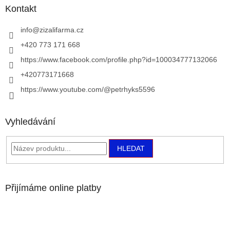
a
Kontakt
t
í
info
@
zizalifarma.cz
+420 773 171 668
https://www.facebook.com/profile.php?id=100034777132066
+420773171668
https://www.youtube.com/@petrhyks5596
Vyhledávání
HLEDAT
Přijímáme online platby