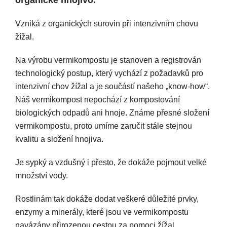
organické hnojivo.
Vzniká z organických surovin při intenzivním chovu
žížal.
Na výrobu vermikompostu je stanoven a registrován
technologický postup, který vychází z požadavků pro
intenzivní chov žížal a je součástí našeho „know-how“.
Náš vermikompost nepochází z kompostování
biologických odpadů ani hnoje. Známe přesné složení
vermikompostu, proto umíme zaručit stále stejnou
kvalitu a složení hnojiva.
Je sypký a vzdušný i přesto, že dokáže pojmout velké
množství vody.
Rostlinám tak dokáže dodat veškeré důležité prvky,
enzymy a minerály, které jsou ve vermikompostu
navázány přirozenou cestou za pomoci žížal.