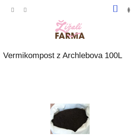
Přejít
NÁKU
na
obsah
KOŠÍK
Vermikompost z Archlebova 100L