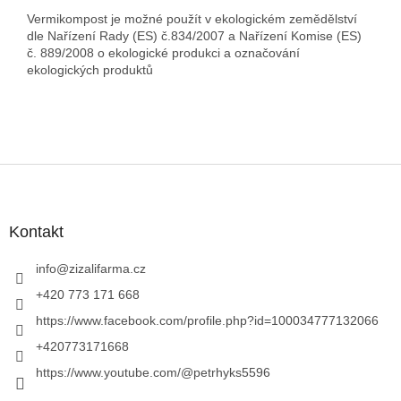
Vermikompost je možné použít v ekologickém zemědělství
dle Nařízení Rady (ES) č.834/2007 a Nařízení Komise (ES)
č. 889/2008 o ekologické produkci a označování
ekologických produktů
Z
á
p
a
Kontakt
t
í
info
@
zizalifarma.cz
+420 773 171 668
https://www.facebook.com/profile.php?id=100034777132066
+420773171668
https://www.youtube.com/@petrhyks5596