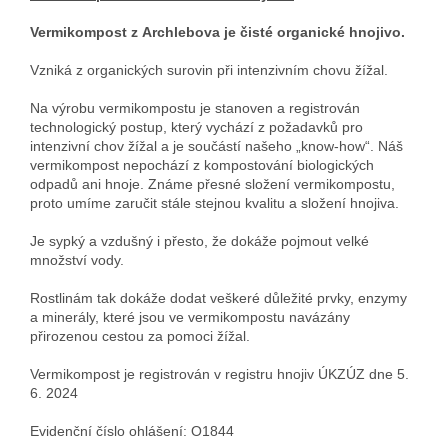
Vermikompost z Archlebova je čisté organické hnojivo.
Vzniká z organických surovin při intenzivním chovu žížal.
Na výrobu vermikompostu je stanoven a registrován
technologický postup, který vychází z požadavků pro
intenzivní chov žížal a je součástí našeho „know-how“. Náš
vermikompost nepochází z kompostování biologických
odpadů ani hnoje. Známe přesné složení vermikompostu,
proto umíme zaručit stále stejnou kvalitu a složení hnojiva.
Je sypký a vzdušný i přesto, že dokáže pojmout velké
množství vody.
Rostlinám tak dokáže dodat veškeré důležité prvky, enzymy
a minerály, které jsou ve vermikompostu navázány
přirozenou cestou za pomoci žížal.
Vermikompost je registrován v registru hnojiv ÚKZÚZ dne 5.
6. 2024
Evidenční číslo ohlášení: O1844