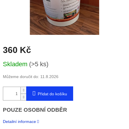
360 Kč
Měrná
Skladem
(>5 ks)
cena:
Můžeme doručit do:
11.8.2026
Přidat do košíku
POUZE OSOBNÍ ODBĚR
Detailní informace