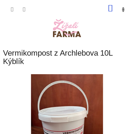
Přejít
NÁKU
na
obsah
KOŠÍK
Vermikompost z Archlebova 10L
Kýblík